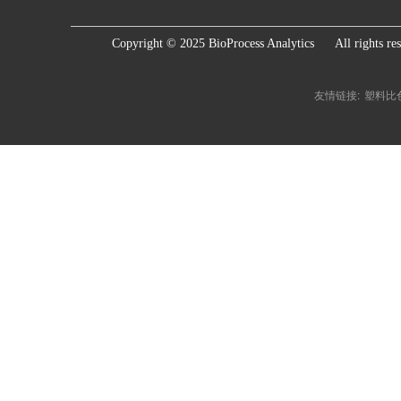
Copyright © 2025 BioProcess Analytics      All rights re
友情链接:
塑料比