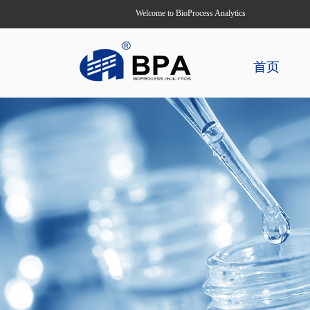
Welcome to BioProcess Analytics
首页