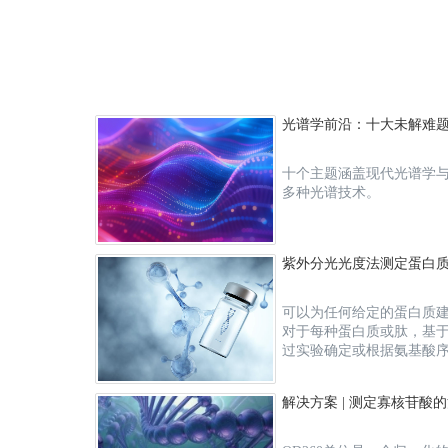
光谱学前沿：十大未解难
十个主题涵盖现代光谱学
多种光谱技术。
紫外分光光度法测定蛋白
可以为任何给定的蛋白质建
对于每种蛋⽩质或肽，基
过实验确定或根据氨基酸序列计算消光
之外，蛋⽩质还会按照其
用于蛋⽩质浓度的紫外-分光
解决方案 | 测定寡核苷酸
Lambert law（或比尔定