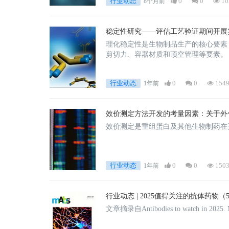
行业动态
0
0
10
8个月前
稳定性研究——评估工艺验证期间开展
理化稳定性是生物制品生产的核心要素
剪切力、容器材质和顶空管理等要素。
行业动态
0
0
154
1年前
效价测定方法开发的考量因素：关于外
效价测定是重组蛋白及其他生物制药在
行业动态
0
0
150
1年前
行业动态 | 2025值得关注的抗体药物（
文章摘录自Antibodies to watch in 2025. M