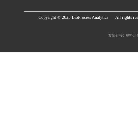
Copyright © 2025 BioProcess Analytics      All rights re
友情链接:
塑料比